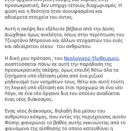
προσωκρατική, δεν υπήρχε τέτοιος διαχωρισμός. Η
φύση και η θεότητα ήταν συνυφασμένα και
αδιαίρετα στοιχεία του όντος.
Αυτή η σκέψη δεν εξέλειπε βέβαια από την Δύση.
Διώχθηκε όμως ανελέητα, όπως στην περίπτωση του
Τζιορτάνο Μπρούνο και άλλων στοχαστών του ενός
και αδιαίρετου οίκου του ανθρώπου.
Η δική μου πρόταση , του
Νεολογικού Υλοθεϊσμού
,
αναπτύσσεται πάνω σε αυτή την παράδοση της
προσωκρατικής σκέψης. όμως επειδή θέτω όλα τα
ζητήματα υπό εξέταση μέσα από ένα ριζικό
μηδενισμό των νοημάτων τους, θέτω και αυτή τούτη
τη λογική υπό εξέταση και έτσι προχωρώ σε ένα νέο
Λόγο, σε ένα νέο όργανο δια του οποίου αναδύεται
ένας νέος διάκοσμος.
Ένας νέος διάκοσμος, δηλαδή δια μέσου του
ανθρώπου κόσμος, που εντός της περιέχουσας αυτόν
Φύσης φανερώνει το βάθος αυτής εκκινώντας από το
φαινόμενο της αίσθησης το οποίο κατευθύνει η