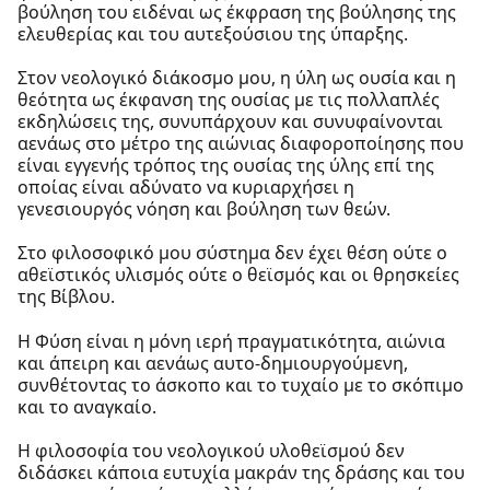
βούληση του ειδέναι ως έκφραση της βούλησης της
ελευθερίας και του αυτεξούσιου της ύπαρξης.
Στον νεολογικό διάκοσμο μου, η ύλη ως ουσία και η
θεότητα ως έκφανση της ουσίας με τις πολλαπλές
εκδηλώσεις της, συνυπάρχουν και συνυφαίνονται
αενάως στο μέτρο της αιώνιας διαφοροποίησης που
είναι εγγενής τρόπος της ουσίας της ύλης επί της
οποίας είναι αδύνατο να κυριαρχήσει η
γενεσιουργός νόηση και βούληση των θεών.
Στο φιλοσοφικό μου σύστημα δεν έχει θέση ούτε ο
αθεϊστικός υλισμός ούτε ο θεϊσμός και οι θρησκείες
της Βίβλου.
Η Φύση είναι η μόνη ιερή πραγματικότητα, αιώνια
και άπειρη και αενάως αυτο-δημιουργούμενη,
συνθέτοντας το άσκοπο και το τυχαίο με το σκόπιμο
και το αναγκαίο.
Η φιλοσοφία του νεολογικού υλοθεϊσμού δεν
διδάσκει κάποια ευτυχία μακράν της δράσης και του