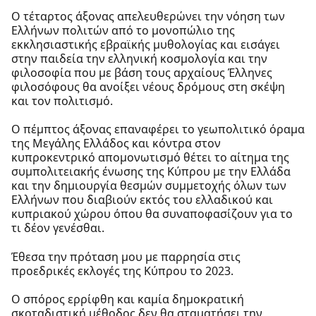
Ο τέταρτος άξονας απελευθερώνει την νόηση των
Ελλήνων πολιτών από το μονοπώλιο της
εκκλησιαστικής εβραϊκής μυθολογίας και εισάγει
στην παιδεία την ελληνική κοσμολογία και την
φιλοσοφία που με βάση τους αρχαίους Έλληνες
φιλοσόφους θα ανοίξει νέους δρόμους στη σκέψη
και τον πολιτισμό.
Ο πέμπτος άξονας επαναφέρει το γεωπολιτικό όραμα
της Μεγάλης Ελλάδος και κόντρα στον
κυπροκεντρικό απομονωτισμό θέτει το αίτημα της
συμπολιτειακής ένωσης της Κύπρου με την Ελλάδα
και την δημιουργία θεσμών συμμετοχής όλων των
Ελλήνων που διαβιούν εκτός του ελλαδικού και
κυπριακού χώρου όπου θα συναποφασίζουν για το
τι δέον γενέσθαι.
Έθεσα την πρόταση μου με παρρησία στις
προεδρικές εκλογές της Κύπρου το 2023.
Ο σπόρος ερρίφθη και καμία δημοκρατική
σκοταδιστική μέθοδος δεν θα σταματήσει την