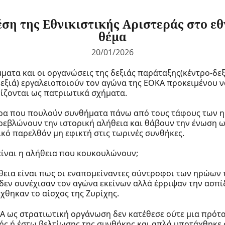
έση της Εθνικιστικής Αριστεράς στο εθ
θέμα
20/01/2026
μματα και οι οργανώσεις της δεξιάς παράταξης(κέντρο-δε
εξιά) εργαλειοποιούν τον αγώνα της ΕΟΚΑ προκειμένου ν
ίζονται ως πατριωτικά σχήματα.
ρα που πουλούν συνθήματα πάνω από τους τάφους των 
ρεβλώνουν την ιστορική αλήθεια και θάβουν την ένωση 
ικό παρελθόν μη εφικτή στις τωρινές συνθήκες.
είναι η αλήθεια που κουκουλώνουν;
θεια είναι πως οι εναπομείναντες σύντροφοι των ηρώων 
δεν συνέχισαν τον αγώνα εκείνων αλλά έρριψαν την ασπί
χθηκαν το αίσχος της Ζυρίχης.
Α ως στρατιωτική οργάνωση δεν κατέθεσε ούτε μια πρότ
ής ή έστω βελτίωσης της συνθήκης και απλά υποτάχθηκε 