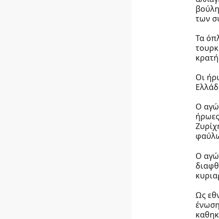
βούλη
των σ
Τα όπ
τουρκ
κρατή
Οι ήρ
Ελλάδ
Ο αγώ
ήρωες
Ζυρίχ
φαύλω
Ο αγώ
διαφθ
κυρια
Ως εθ
ένωση
καθηκ