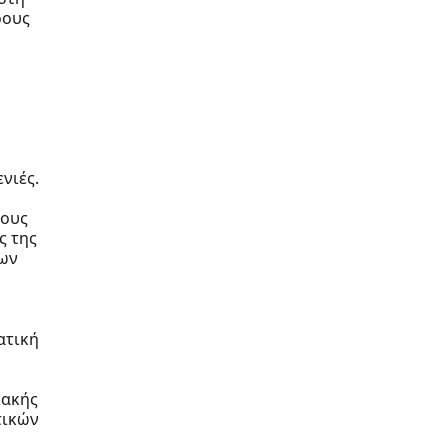
ρους
νιές.
τους
ς της
των
ατική
ιακής
τικών