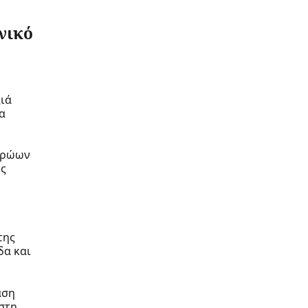
νικό
ξιά
α
ηρώων
ως
της
δα και
αση
στη