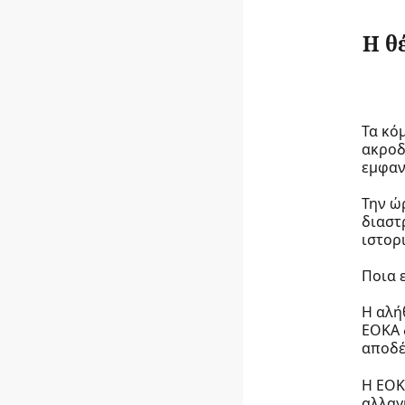
Η θ
Τα κό
ακροδ
εμφαν
Την ώ
διαστ
ιστορ
Ποια 
Η αλή
ΕΟΚΑ 
αποδέ
Η ΕΟΚ
αλλαγ