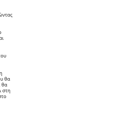
θώντας
ο
αι
που
η
ου θα
 θα
λ στη
στο