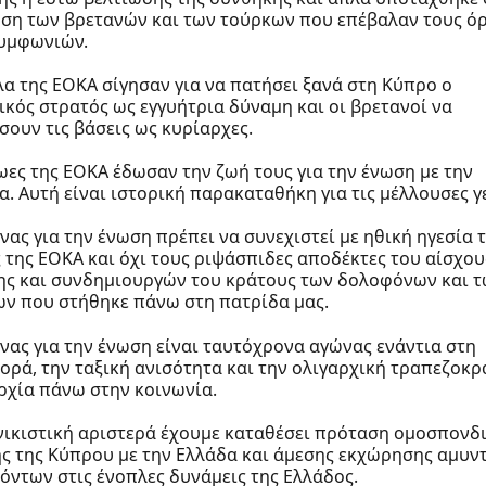
ση των βρετανών και των τούρκων που επέβαλαν τους ό
υμφωνιών.
λα της ΕΟΚΑ σίγησαν για να πατήσει ξανά στη Κύπρο ο
ικός στρατός ως εγγυήτρια δύναμη και οι βρετανοί να
σουν τις βάσεις ως κυρίαρχες.
ωες της ΕΟΚΑ έδωσαν την ζωή τους για την ένωση με την
α. Αυτή είναι ιστορική παρακαταθήκη για τις μέλλουσες γε
νας για την ένωση πρέπει να συνεχιστεί με ηθική ηγεσία 
 της ΕΟΚΑ και όχι τους ριψάσπιδες αποδέκτες του αίσχου
ης και συνδημιουργών του κράτους των δολοφόνων και 
ν που στήθηκε πάνω στη πατρίδα μας.
νας για την ένωση είναι ταυτόχρονα αγώνας ενάντια στη
ορά, την ταξική ανισότητα και την ολιγαρχική τραπεζοκρ
ρχία πάνω στην κοινωνία.
νικιστική αριστερά έχουμε καταθέσει πρόταση ομοσπονδ
ς της Κύπρου με την Ελλάδα και άμεσης εκχώρησης αμυν
όντων στις ένοπλες δυνάμεις της Ελλάδος.