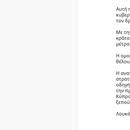
Αυτή 
κυβερ
τον δ
Με τη
κράτο
μέτρα
Η ομο
θέλου
Η ανα
στρατ
οδηγή
την π
Κύπρο
ξεπού
Λουκά