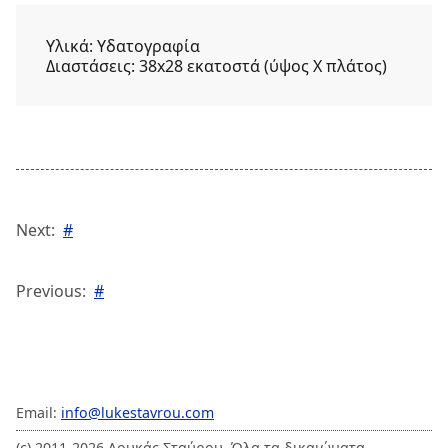
Υλικά:
Υδατογραφία
Διαστάσεις:
38x28 εκατοστά (ύψος Χ πλάτος)
Next:
#
Previous:
#
Email:
info@lukestavrou.com
(c) 2011-2026 Λουκάς Σταύρου. Όλα τα δικαιώματα