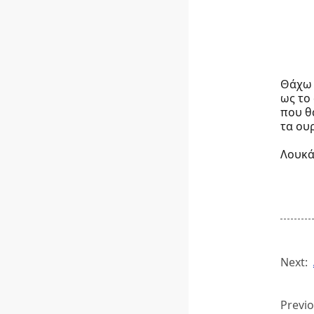
Θάχω 
ως το
που θ
τα ου
Λουκά
Next:
Previo