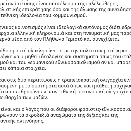
μετανάστευσης είναι αποτέλεσμα της φιλελεύθερης -
αλιστικής επικράτησης όσο και της άλωσης της συνείδησ
ντεθνική ιδεολογία του κομμουνισμού.
ηνικός κοινοτισμός είναι ιδεολογικά αυτόνομος διότι εδρ
αρχαία ελληνική κληρονομιά και στη πνευματική μας πα
ερνά μέσα από τον Πλήθωνα Γεμιστό και συνεχίζεται.
άδοση αυτή ολοκληρώνεται με την πολιτειακή σκέψη και 
ανάγκη να μιμηθεί ιδεολογίες και συστήματα όπως του ιτα
μού και του γερμανικού εθνικοσοσιαλισμού αν και μπορε
σει κάποια στοιχεία.
 και στις δύο περιπτώσεις η τραπεζοκρατική ολιγαρχία είν
ασμένη με τα συστήματα αυτά όπως και η κάθετη αρχηγι
ία όπου εδραιώνουν μιαν “εθνική” οικονομική ολιγαρχία
πειθαρχία των μαζών.
 είναι και ο λόγος που οι διάφοροι φασίστες-εθνικοσοσια
ρώνουν τα ακροδεξιά αναχώματα της δεξιάς και της
ιανικής αντινόησης.