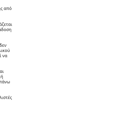
ης από
άζεται
ράδοση
δεν
λικού
ί να
αι
κή
 πάνω
λιστές