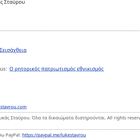
ς Σταύρου
Σεισάχθεια
us:
Ο ρητορικός πατριωτισμός εθνικισμός
estavrou.com
ουκάς Σταύρου. Όλα τα δικαιώματα διατηρούνται. All rights reser
σω PayPal:
https://paypal.me/lukestavrou