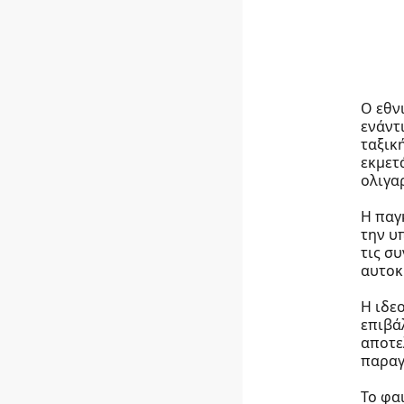
Ο εθν
ενάντ
ταξικ
εκμετ
ολιγα
Η παγ
την υ
τις σ
αυτοκ
Η ιδε
επιβά
αποτε
παραγ
Το φα