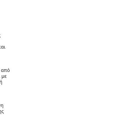
ς
και
 από
 με
ή
νη
ης