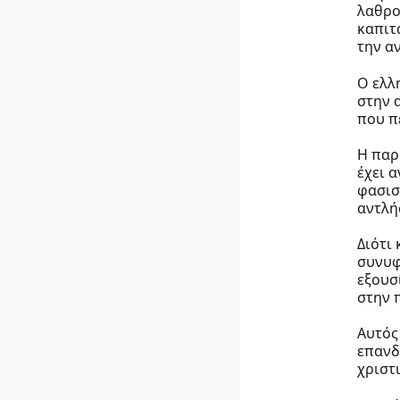
λαθρο
καπιτ
την α
Ο ελλ
στην 
που π
Η παρ
έχει 
φασισ
αντλή
Διότι
συνυφ
εξουσ
στην 
Αυτός
επανδ
χριστ