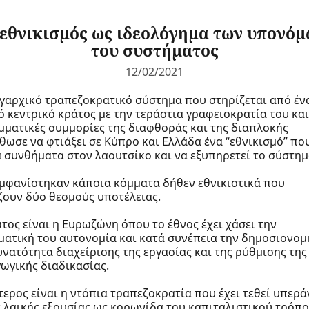
 εθνικισμός ως ιδεολόγημα των υπονόμ
του συστήματος
12/02/2021
ιγαρχικό τραπεζοκρατικό σύστημα που στηρίζεται από έν
ό κεντρικό κράτος με την τεράστια γραφειοκρατία του κα
ομματικές συμμορίες της διαφθοράς και της διαπλοκής
θωσε να φτιάξει σε Κύπρο και Ελλάδα ένα “εθνικισμό” πο
 συνθήματα στον λαουτσίκο και να εξυπηρετεί το σύστημ
εμφανίστηκαν κάποια κόμματα δήθεν εθνικιστικά που
ζουν δύο θεσμούς υποτέλειας.
τος είναι η Ευρωζώνη όπου το έθνος έχει χάσει την
ματική του αυτονομία και κατά συνέπεια την δημοσιονομ
υνατότητα διαχείρισης της εργασίας και της ρύθμισης της
ωγικής διαδικασίας.
τερος είναι η ντόπια τραπεζοκρατία που έχει τεθεί υπερ
 λαϊκής εξουσίας ως κορωνίδα του καπιταλιστικού τρόπ