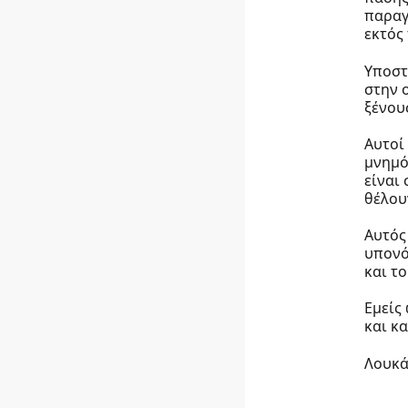
παραγ
εκτός
Υποστ
στην 
ξένου
Αυτοί
μνημό
είναι
θέλου
Αυτός
υπονό
και το
Εμείς
και κ
Λουκά