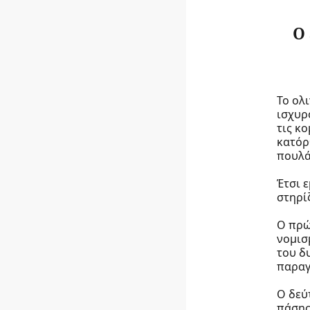
Ο
Το ολ
ισχυρ
τις κ
κατόρ
πουλά
Έτσι 
στηρί
Ο πρώ
νομισ
του δ
παραγ
Ο δεύ
πάσης