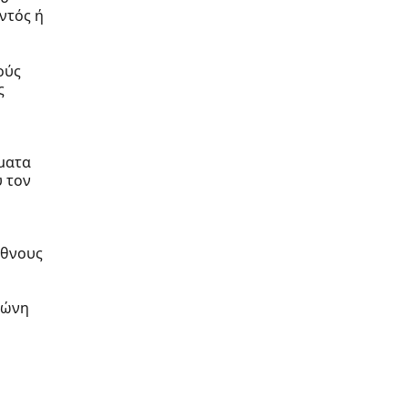
ντός ή
ούς
ς
ματα
υ τον
έθνους
ζώνη